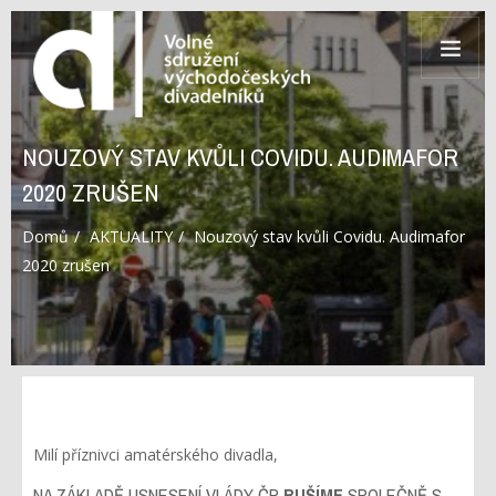
NOUZOVÝ STAV KVŮLI COVIDU. AUDIMAFOR
2020 ZRUŠEN
Domů
AKTUALITY
Nouzový stav kvůli Covidu. Audimafor
2020 zrušen
Milí příznivci amatérského divadla,
NA ZÁKLADĚ USNESENÍ VLÁDY ČR
RUŠÍME
SPOLEČNĚ S