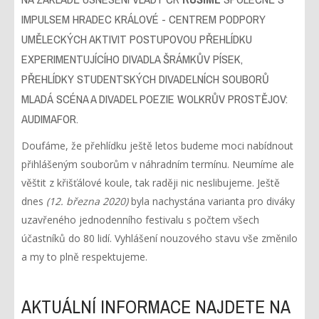
IMPULSEM HRADEC KRÁLOVÉ - CENTREM PODPORY
UMĚLECKÝCH AKTIVIT POSTUPOVOU PŘEHLÍDKU
EXPERIMENTUJÍCÍHO DIVADLA ŠRÁMKŮV PÍSEK,
PŘEHLÍDKY STUDENTSKÝCH DIVADELNÍCH SOUBORŮ
MLADÁ SCÉNA A DIVADEL POEZIE WOLKRŮV PROSTĚJOV:
AUDIMAFOR.
Doufáme, že přehlídku ještě letos budeme moci nabídnout
přihlášeným souborům v náhradním termínu. Neumíme ale
věštit z křišťálové koule, tak raději nic neslibujeme. Ještě
dnes
(12. března 2020)
byla nachystána varianta pro diváky
uzavřeného jednodenního festivalu s počtem všech
účastníků do 80 lidí. Vyhlášení nouzového stavu vše změnilo
a my to plně respektujeme.
AKTUÁLNÍ INFORMACE NAJDETE NA