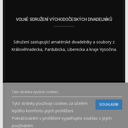
VOLNÉ SDRUŽENÍ VÝCHODOČESKÝCH DIVADELNÍKŮ
Sdružení zastupující amatérské divadelníky a soubory z
Královéhradecka, Pardubicka, Liberecka a kraje Vysočina.
Tato stránka využívá cookies
© Copyright © 2026 VOLNÉ SDRUŽENÍ VÝCHODOČESKÝCH
Tyto stránky používají cookies za účelem
SOUHLASÍM
DIVADELNÍKŮ
lepšího komfortu jejich prohlížení.
Pokračováním v prohlížení vyjadřujete souhlas s jejich
používáním.