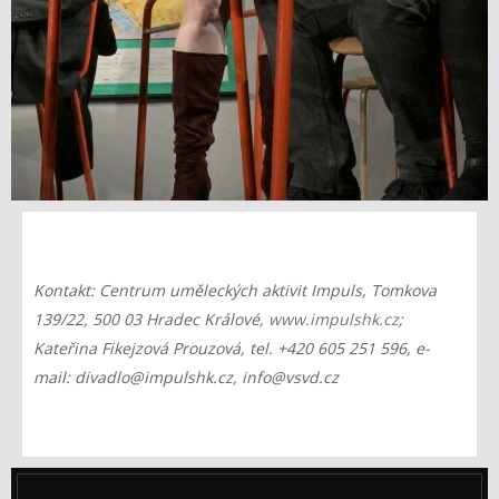
Kontakt: Centrum uměleckých aktivit Impuls, Tomkova
139/22, 500 03 Hradec Králové,
www.impulshk.cz
;
Kateřina Fikejzová Prouzová, tel. +420 605 251 596, e-
mail: divadlo@impulshk.cz, info@vsvd.cz