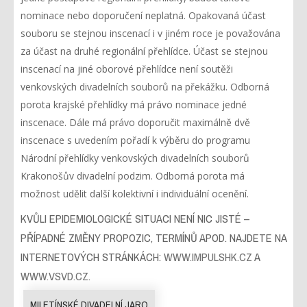
nominace nebo doporučení neplatná. Opakovaná účast
souboru se stejnou inscenací i v jiném roce je považována
za účast na druhé regionální přehlídce. Účast se stejnou
inscenací na jiné oborové přehlídce není soutěži
venkovských divadelních souborů na překážku. Odborná
porota krajské přehlídky má právo nominace jedné
inscenace. Dále má právo doporučit maximálně dvě
inscenace s uvedením pořadí k výběru do programu
Národní přehlídky venkovských divadelních souborů
Krakonošův divadelní podzim. Odborná porota má
možnost udělit další kolektivní i individuální ocenění.
KVŮLI EPIDEMIOLOGICKÉ SITUACI NENÍ NIC JISTÉ –
PŘÍPADNÉ ZMĚNY PROPOZIC, TERMÍNŮ APOD. NAJDETE NA
INTERNETOVÝCH STRÁNKÁCH:
WWW.IMPULSHK.CZ
A
WWW.VSVD.CZ
.
MILETÍNSKÉ DIVADELNÍ JARO