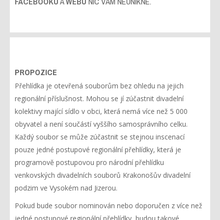
FACEBOOKU
A
WEBU
NIC VÁM NEUNIKNE.
PROPOZICE
Přehlídka je otevřená souborům bez ohledu na jejich
regionální příslušnost. Mohou se jí zúčastnit divadelní
kolektivy mající sídlo v obci, která nemá více než 5 000
obyvatel a není součástí vyššího samosprávního celku.
Každý soubor se může zúčastnit se stejnou inscenací
pouze jedné postupové regionální přehlídky, která je
programově postupovou pro národní přehlídku
venkovských divadelních souborů Krakonošův divadelní
podzim ve Vysokém nad Jizerou.
Pokud bude soubor nominován nebo doporučen z více než
jedné postupové regionální přehlídky, budou takové