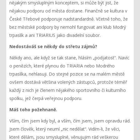
nějakým smysluplným konceptem, si může být jist, že
nějakou podporu od města dostane. Finančně se kultura v
České Třebové podporuje nadstandardně. Včetně toho, že
bez městské podpory by nemohl fungovat ani klub Modrý
trpaslík a ani TRIARIUS jako divadelní soubor.
Nedostáváš se někdy do střetu zájmů?
Někdy ano, ale když se tak stane, hlásím „podjatost“. Navíc
o penězích, které plynou do TRIARIA nebo Modrého
trpaslíka, nehlasuji. Do stejné pozice se na malém městě
ovšem dostává většina volených zástupců, protože téměř
každý z nich je členem nějakého sportovního či kulturního
spolku, jež čerpá veřejnou podporu.
Máš toho požehnaně.
Vším, čím jsem kdy byl, a vším, čím jsem, jsem opravdu rád.
Jsem člověk, který neumí „nic nedělat“. Vidím-li, že věci,
které dělám, jsou smysluplné, věnujujim rád veškerou