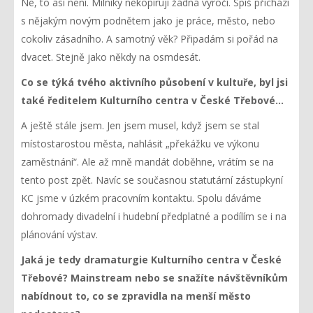
Ne, to asi není. Milníky nekopírují žádná výročí. Spíš přichází
s nějakým novým podnětem jako je práce, město, nebo
cokoliv zásadního. A samotný věk? Připadám si pořád na
dvacet. Stejně jako někdy na osmdesát.
Co se týká tvého aktivního působení v kultuře, byl jsi
také ředitelem Kulturního centra v České Třebové…
A ještě stále jsem. Jen jsem musel, když jsem se stal
místostarostou města, nahlásit „překážku ve výkonu
zaměstnání“. Ale až mně mandát doběhne, vrátím se na
tento post zpět. Navíc se současnou statutární zástupkyní
KC jsme v úzkém pracovním kontaktu. Spolu dáváme
dohromady divadelní i hudební předplatné a podílím se i na
plánování výstav.
Jaká je tedy dramaturgie Kulturního centra v České
Třebové? Mainstream nebo se snažíte návštěvníkům
nabídnout to, co se zpravidla na menší město