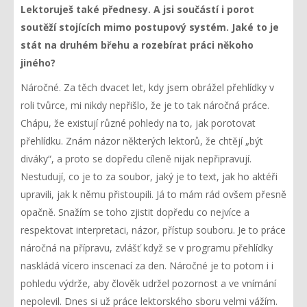
Lektoruješ také přednesy. A jsi součástí i porot
soutěží stojících mimo postupový systém. Jaké to je
stát na druhém břehu a rozebírat práci někoho
jiného?
Náročné. Za těch dvacet let, kdy jsem obrážel přehlídky v
roli tvůrce, mi nikdy nepřišlo, že je to tak náročná práce.
Chápu, že existují různé pohledy na to, jak porotovat
přehlídku. Znám názor některých lektorů, že chtějí „být
diváky“, a proto se dopředu cíleně nijak nepřipravují.
Nestudují, co je to za soubor, jaký je to text, jak ho aktéři
upravili, jak k němu přistoupili. Já to mám rád ovšem přesně
opačně. Snažím se toho zjistit dopředu co nejvíce a
respektovat interpretaci, názor, přístup souboru. Je to práce
náročná na přípravu, zvlášť když se v programu přehlídky
naskládá vícero inscenací za den. Náročné je to potom i i
pohledu výdrže, aby člověk udržel pozornost a ve vnímání
nepolevil. Dnes si už práce lektorského sboru velmi vážím.