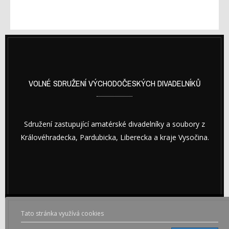
VOLNÉ SDRUŽENÍ VÝCHODOČESKÝCH DIVADELNÍKŮ
Sdružení zastupující amatérské divadelníky a soubory z
Královéhradecka, Pardubicka, Liberecka a kraje Vysočina.
Tato stránka využívá cookies
© Copyright © 2026 VOLNÉ SDRUŽENÍ VÝCHODOČESKÝCH