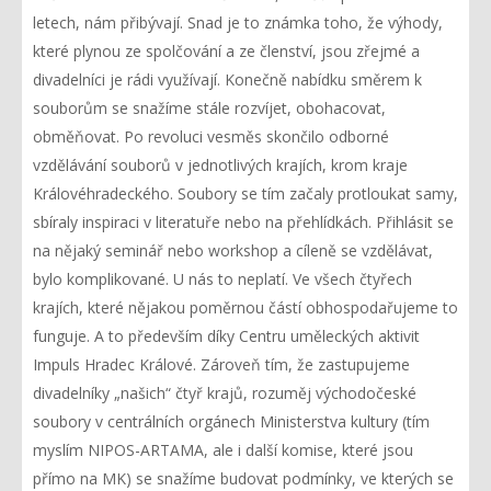
letech, nám přibývají. Snad je to známka toho, že výhody,
které plynou ze spolčování a ze členství, jsou zřejmé a
divadelníci je rádi využívají. Konečně nabídku směrem k
souborům se snažíme stále rozvíjet, obohacovat,
obměňovat. Po revoluci vesměs skončilo odborné
vzdělávání souborů v jednotlivých krajích, krom kraje
Královéhradeckého. Soubory se tím začaly protloukat samy,
sbíraly inspiraci v literatuře nebo na přehlídkách. Přihlásit se
na nějaký seminář nebo workshop a cíleně se vzdělávat,
bylo komplikované. U nás to neplatí. Ve všech čtyřech
krajích, které nějakou poměrnou částí obhospodařujeme to
funguje. A to především díky Centru uměleckých aktivit
Impuls Hradec Králové. Zároveň tím, že zastupujeme
divadelníky „našich“ čtyř krajů, rozuměj východočeské
soubory v centrálních orgánech Ministerstva kultury (tím
myslím NIPOS-ARTAMA, ale i další komise, které jsou
přímo na MK) se snažíme budovat podmínky, ve kterých se