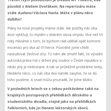
působíš s Alešem Dvořákem. Na repertoáru máte
stále
Audienci
Václava Havla. Máte v plánu něco
dalšího?
Plány na nové projekty máme stále. Ale Jesličky nás oba
dost vytěžují, to myslím v dobrém slova smyslu. Více než tři
roky mluvíme o tom, že bychom rádi udělali opět komorní
inscenaci pro dva až tři herce. Původně jsme chtěli
nastudovat
Deštivé dny
. To nám ale zmařil fakt, že výsadní
autorská práva má v držení jiný soubor v České republice a
nikdo jiný je nedostane. A tak se průběžně probíráme texty,
hledáme něco, co nás oba dva natolik zaujme, že se do
toho pustíme. A snad můžu prozradit, že jsme blízko.
V posledních letech se s tebou potkáváme také na
krajských postupových přehlídkách dětského a
studentského divadla, stejně jako na přehlídkách
folklorních, kde jsi členem lektorských sborů.