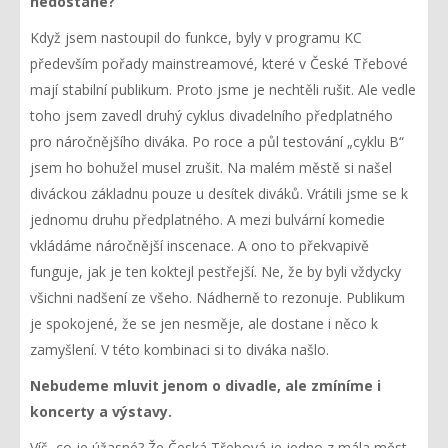
nedostane?
Když jsem nastoupil do funkce, byly v programu KC
především pořady mainstreamové, které v České Třebové
mají stabilní publikum. Proto jsme je nechtěli rušit. Ale vedle
toho jsem zavedl druhý cyklus divadelního předplatného
pro náročnějšího diváka. Po roce a půl testování „cyklu B“
jsem ho bohužel musel zrušit. Na malém městě si našel
diváckou základnu pouze u desítek diváků. Vrátili jsme se k
jednomu druhu předplatného. A mezi bulvární komedie
vkládáme náročnější inscenace. A ono to překvapivě
funguje, jak je ten koktejl pestřejší. Ne, že by byli vždycky
všichni nadšení ze všeho. Nádherně to rezonuje. Publikum
je spokojené, že se jen nesměje, ale dostane i něco k
zamyšlení. V této kombinaci si to diváka našlo.
Nebudeme mluvit jenom o divadle, ale zmíníme i
koncerty a výstavy.
Víš, co je úžasné? Že Česká Třebová je jedno z mála měst,