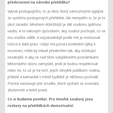
představení na národní přehlídku?
Vybrat postupujícího, to je úkol, který samozřejmě vyplývá
ze systému postupových přehlídek. Ale nemyslím si, že je to
úkol zásadní. Mnohem důležitější je dát souboru zpětnou
vazbu. A to takovým způsobem, aby soubor pochopil, co se
mu snažíte sdělit. A nejzásadnější podle mě je motivovat
tvůrce k další práci. I když má porota konkrétní výtky k
inscenaci, měla by mluvit především tak, aby účinkující
nezatrpkli. A aby se nad těmi subjektivními poznámkami
lektorského sboru zamysleli. Jestli je budou respektovat
nebo ne, to už je na nich. Jejich obvyklé publikum: rodina,
přátelé a kamarádi v místě bydliště je většinou pochválí.
Porota nastavuje jiné zrcadlo, které vychází ze srovnání,
zkušenosti a letité praxe.
Co si budeme povídat. Pro mnohé soubory jsou
rozbory na přehlídkách demotivační.