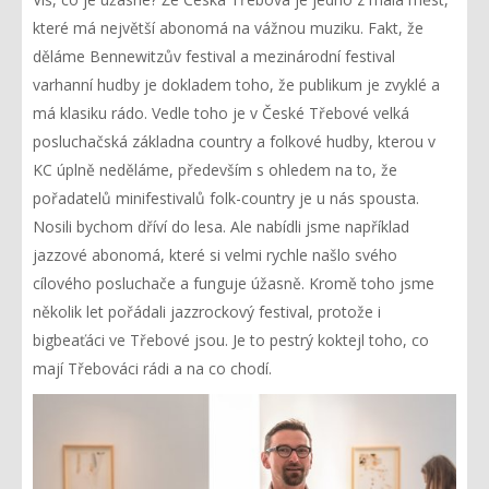
které má největší abonomá na vážnou muziku. Fakt, že
děláme Bennewitzův festival a mezinárodní festival
varhanní hudby je dokladem toho, že publikum je zvyklé a
má klasiku rádo. Vedle toho je v České Třebové velká
posluchačská základna country a folkové hudby, kterou v
KC úplně neděláme, především s ohledem na to, že
pořadatelů minifestivalů folk-country je u nás spousta.
Nosili bychom dříví do lesa. Ale nabídli jsme například
jazzové abonomá, které si velmi rychle našlo svého
cílového posluchače a funguje úžasně. Kromě toho jsme
několik let pořádali jazzrockový festival, protože i
bigbeaťáci ve Třebové jsou. Je to pestrý koktejl toho, co
mají Třebováci rádi a na co chodí.