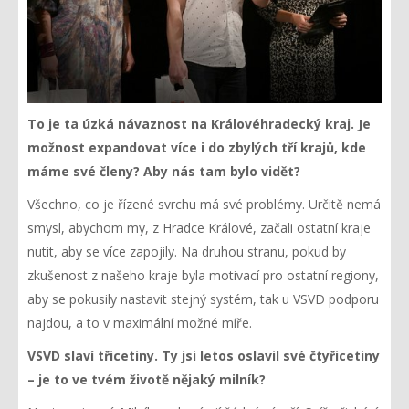
To je ta úzká návaznost na Královéhradecký kraj. Je
možnost expandovat více i do zbylých tří krajů, kde
máme své členy? Aby nás tam bylo vidět?
Všechno, co je řízené svrchu má své problémy. Určitě nemá
smysl, abychom my, z Hradce Králové, začali ostatní kraje
nutit, aby se více zapojily. Na druhou stranu, pokud by
zkušenost z našeho kraje byla motivací pro ostatní regiony,
aby se pokusily nastavit stejný systém, tak u VSVD podporu
najdou, a to v maximální možné míře.
VSVD slaví třicetiny. Ty jsi letos oslavil své čtyřicetiny
– je to ve tvém životě nějaký milník?