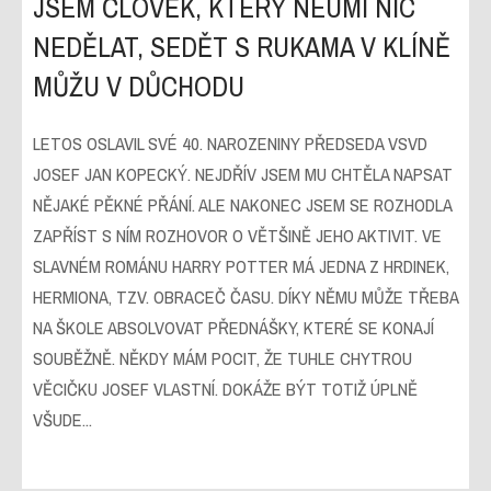
JSEM ČLOVĚK, KTERÝ NEUMÍ NIC
NEDĚLAT, SEDĚT S RUKAMA V KLÍNĚ
MŮŽU V DŮCHODU
LETOS OSLAVIL SVÉ 40. NAROZENINY PŘEDSEDA VSVD
JOSEF JAN KOPECKÝ. NEJDŘÍV JSEM MU CHTĚLA NAPSAT
NĚJAKÉ PĚKNÉ PŘÁNÍ. ALE NAKONEC JSEM SE ROZHODLA
ZAPŘÍST S NÍM ROZHOVOR O VĚTŠINĚ JEHO AKTIVIT. VE
SLAVNÉM ROMÁNU HARRY POTTER MÁ JEDNA Z HRDINEK,
HERMIONA, TZV. OBRACEČ ČASU. DÍKY NĚMU MŮŽE TŘEBA
NA ŠKOLE ABSOLVOVAT PŘEDNÁŠKY, KTERÉ SE KONAJÍ
SOUBĚŽNĚ. NĚKDY MÁM POCIT, ŽE TUHLE CHYTROU
VĚCIČKU JOSEF VLASTNÍ. DOKÁŽE BÝT TOTIŽ ÚPLNĚ
VŠUDE...