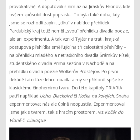
provokativně. A doputovali s ním až na Jiráskův Hronov, kde
ovšem způsobil dost poprask… To byla také doba, kdy
jsme se rozhodli zaplnit „díru“ v nabídce přehlídek.
Pardubický kraj totiž neměl „svou“ přehlídku divadla poezie,
ale ani experimentu. A tak vznikl Tyjátr na trati, krajská
postupová přehlídka směřující na tři celostátní přehlídky –
na přehlídku mladého a netradičního divadla Šrámkův Písek,
studentského divadla Prima sezóna v Náchodě a na
přehlídku divadla poezie Wolkerův Prostějov. Po první
dekádě tato fáze lehce opadla a my se přiklonili spíše ke
klasickému činohernímu tvaru. Do této kapitoly TRIARIA
patří například
Ucho
,
Blackbird
či
Kočka na kolejích
. Snaha
experimentovat nás ale úplně neopustila. Experimentovali
jsme jak s tvarem, tak s hracím prostorem, viz
Kočár do
Vídně
či
Dialoque
.