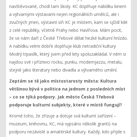
navštěvované, chodí tam školy. KC doplňuje nabídku kinem
a výtvarnými výstavami nejen regionálních umělců, ale i
zvučných jmen, výstavní síň KC je místem, kam se sjíždí lidé
z celé republiky, včetně Prahy nebo Havířova. Mám pocit,
že se nám daří z České Třebové dělat hezké kulturní hnízdo.
A nabídku velmi dobře doplňuje klub netradiční kultury
Modrý trpaslík, který jsem před lety spoluzakládal. V něm si
najdou své i příznivci rocku, punku, modernjazzu, metalu,
stejně jako literatury nebo divadla a výtvarného umění.
Zeptám se tě jako místostarosty města: Kultura
většinou bývá v politice na jednom z posledních míst
– co se týká podpory. Jak město Česká Třebová
podporuje kulturní subjekty, které v místě fungují?
Kromě toho, že zřizuje a dotuje svá kulturní zařízení –
muzeum, knihovnu, KC, má vypsáno několik grantů na
podporu nezávislé a amatérské kultury. Každý, kdo přijde s