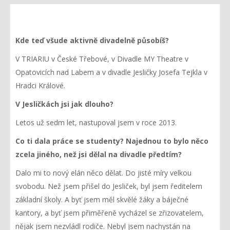
Kde teď všude aktivně divadelně působíš?
V TRIARIU v České Třebové, v Divadle MY Theatre v
Opatovicích nad Labem a v divadle Jesličky Josefa Tejkla v
Hradci Králové.
V Jesličkách jsi jak dlouho?
Letos už sedm let, nastupoval jsem v roce 2013.
Co ti dala práce se studenty? Najednou to bylo něco
zcela jiného, než jsi dělal na divadle předtím?
Dalo mi to nový elán něco dělat. Do jisté míry velkou
svobodu. Než jsem přišel do Jesliček, byl jsem ředitelem
základní školy. A byť jsem měl skvělé žáky a báječné
kantory, a byť jsem přiměřeně vycházel se zřizovatelem,
nějak jsem nezvládl rodiče. Nebyl jsem nachystán na