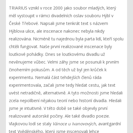
TRIARIUS vznikl v roce 2000 jako soubor mladých, který
měl vystoupit v rámci divadelních oslav souboru Hýbl v
České Třebové. Napsali jsme tenkrát text s názvem
Hýblova ulice, ale inscenace nakonec nebyla nikdy
realizována. Nicméně tu najednou byla parta lidí, kteří spolu
chtěli fungovat. Naše první realizované inscenace byly
loutkové pohádky. Dnes se loutkovému divadlu už
nevěnujeme vůbec. Velmi záhy jsme se posunuli k prvním
činoherním pokusům. A od těch už byl jen krůček k
experimentu. Nemalá část tehdejších členů ráda
experimentovala, začali jsme tedy hledat cestu, jak text
uvést netradičně, alternativně. A tyto možnosti jsme hledali
zcela nepolíbení nějakou teorií nebo historií divadla. Hledali
jsme je intuitivně. V této době se také objevily první
realizované autorské počiny. Ale také divadlo poezie.
Vlajkovou lodí se staly
Vánoce u Ivanovových
, avantgardní
text Vvěděnského, který jsme inscenovali lehce