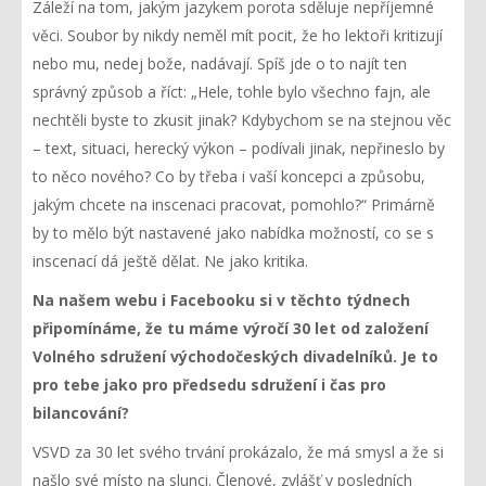
Záleží na tom, jakým jazykem porota sděluje nepříjemné
věci. Soubor by nikdy neměl mít pocit, že ho lektoři kritizují
nebo mu, nedej bože, nadávají. Spíš jde o to najít ten
správný způsob a říct: „Hele, tohle bylo všechno fajn, ale
nechtěli byste to zkusit jinak? Kdybychom se na stejnou věc
– text, situaci, herecký výkon – podívali jinak, nepřineslo by
to něco nového? Co by třeba i vaší koncepci a způsobu,
jakým chcete na inscenaci pracovat, pomohlo?“ Primárně
by to mělo být nastavené jako nabídka možností, co se s
inscenací dá ještě dělat. Ne jako kritika.
Na našem webu i Facebooku si v těchto týdnech
připomínáme, že tu máme výročí 30 let od založení
Volného sdružení východočeských divadelníků. Je to
pro tebe jako pro předsedu sdružení i čas pro
bilancování?
VSVD za 30 let svého trvání prokázalo, že má smysl a že si
našlo své místo na slunci. Členové, zvlášť v posledních