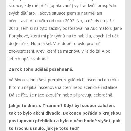
situace, kdy mě přišli (opakovaně) vydírat kvůli prospěchu
svých dětí atp. Takové situace jsem si neuměl ani
představit. A to učím od roku 2002. No, a někdy na jaře
2013 jsem si na tyto zážitky postěžoval na Audimaforu Janě
Portykové, která mi pár týdnů na to nabídla, abych šel učit
do Jesliček. No a já šel. V té době to bylo pro mě
znovuzrození. Krev, která se mi znovu vlila do žil. A po
letech opět svoboda.
Za rok toho uděláš požehnaně.
Většinou stihnu šest premiér regulérních inscenací do roka.
K tomu nějaká inscenovaná čtení nebo scénické instalace.
Dá se říct, že něco zkouším nebo připravuju celoročně.
Jak je to dnes s Triariem? Když byl soubor založen,
tak to bylo akční divadlo. Dokonce pořádalo krajskou
postupovou přehlídku a bylo o něm hodně slyšet, pak
to trochu usnulo. Jak je toto teď?