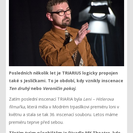
Posledních několik let je TRIARIUS logicky propojen
také s Jesličkami. To je období, kdy vznikly inscenace
Ten druhý
nebo
Veroničin pokoj
.
Zatím poslední inscenací TRIARIA byla
Leni – Hitlerova
filmařka
, která měla v Modrém trpaslíkovi premiéru loni v
květnu a stala se tak 36. inscenací souboru. Letos máme
premiéru teprve před sebou.
Třetím tvým působištěm je Divadlo MY Theatre, kde