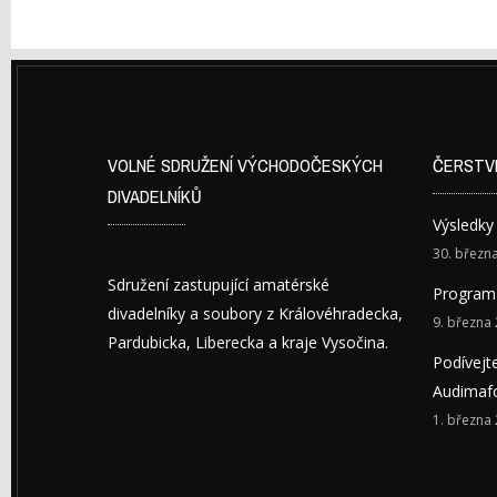
VOLNÉ SDRUŽENÍ VÝCHODOČESKÝCH
ČERSTV
DIVADELNÍKŮ
Výsledky
30. březn
Sdružení zastupující amatérské
Program 
divadelníky a soubory z Královéhradecka,
9. března
Pardubicka, Liberecka a kraje Vysočina.
Podívejt
Audimaf
1. března