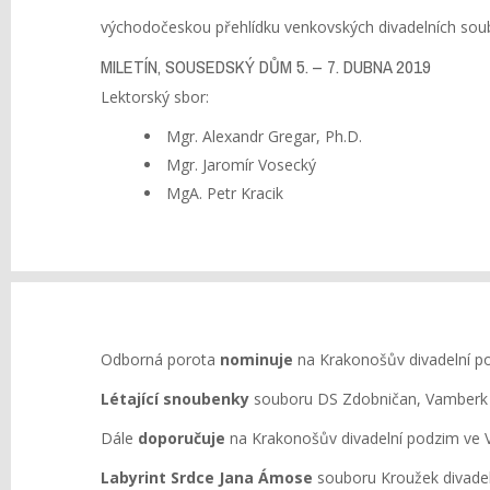
východočeskou přehlídku venkovských divadelních sou
MILETÍN, SOUSEDSKÝ DŮM 5. – 7. DUBNA 2019
Lektorský sbor:
Mgr. Alexandr Gregar, Ph.D.
Mgr. Jaromír Vosecký
MgA. Petr Kracik
Odborná porota
nominuje
na Krakonošův divadelní po
Létající snoubenky
souboru DS Zdobničan, Vamberk
Dále
doporučuje
na Krakonošův divadelní podzim ve 
Labyrint Srdce Jana Ámose
souboru Kroužek divadel