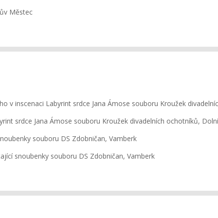
ův Městec
o v inscenaci Labyrint srdce Jana Ámose souboru Kroužek divadelní
yrint srdce Jana Ámose souboru Kroužek divadelních ochotníků, Dol
cí snoubenky souboru DS Zdobničan, Vamberk
étající snoubenky souboru DS Zdobničan, Vamberk