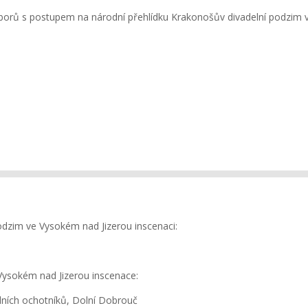
borů s postupem na národní přehlídku Krakonošův divadelní podzim 
dzim ve Vysokém nad Jizerou inscenaci:
Vysokém nad Jizerou inscenace:
ních ochotníků, Dolní Dobrouč