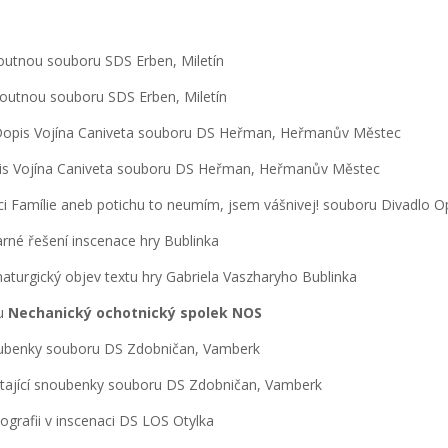
s loutnou souboru SDS Erben, Miletín
s loutnou souboru SDS Erben, Miletín
ci Dopis Vojína Caniveta souboru DS Heřman, Heřmanův Městec
opis Vojína Caniveta souboru DS Heřman, Heřmanův Městec
aci Famílie aneb potichu to neumím, jsem vášnivej! souboru Divadlo O
rné řešení inscenace hry Bublinka
turgický objev textu hry Gabriela Vaszharyho Bublinka
ru
Nechanický ochotnický spolek NOS
snoubenky souboru DS Zdobničan, Vamberk
Létající snoubenky souboru DS Zdobničan, Vamberk
ografii v inscenaci DS LOS Otylka