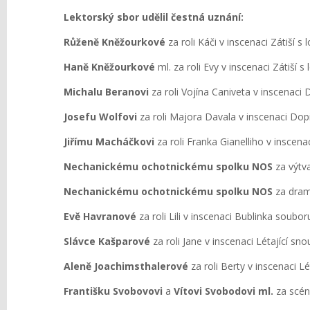
Lektorský sbor udělil čestná uznání:
Růženě Kněžourkové
za roli Káči v inscenaci Zátiší 
Haně Kněžourkové
ml. za roli Evy v inscenaci Zátiší 
Michalu Beranovi
za roli Vojína Caniveta v inscena
Josefu Wolfovi
za roli Majora Davala v inscenaci D
Jiřímu Macháčkovi
za roli Franka Gianelliho v inscen
Nechanickému ochotnickému spolku NOS
za výtva
Nechanickému ochotnickému spolku NOS
za drama
Evě Havranové
za roli Lili v inscenaci Bublinka soubo
Slávce Kašparové
za roli Jane v inscenaci Létající 
Aleně Joachimsthalerové
za roli Berty v inscenaci 
Františku Svobovovi
a
Vítovi Svobodovi ml.
za scén