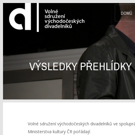
DOMŮ
VÝSLEDKY PŘEHLÍDKY 
Volné sdružení východočeských divadelníků ve spolupr
Ministerstva kultury ČR pořádají: