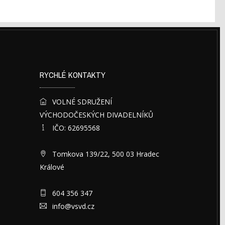
RYCHLÉ KONTAKTY
VOLNÉ SDRUŽENÍ
VÝCHODOČESKÝCH DIVADELNÍKŮ
IČO: 62695568
Tomkova 139/22, 500 03 Hradec
Králové
604 356 347
info@vsvd.cz