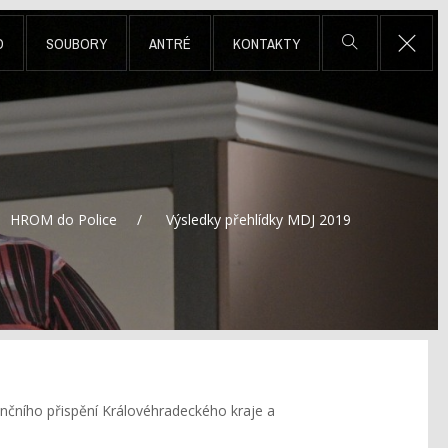
D
SOUBORY
ANTRÉ
KONTAKTY
HROM do Police
Výsledky přehlídky MDJ 2019
nčního přispění Královéhradeckého kraje a