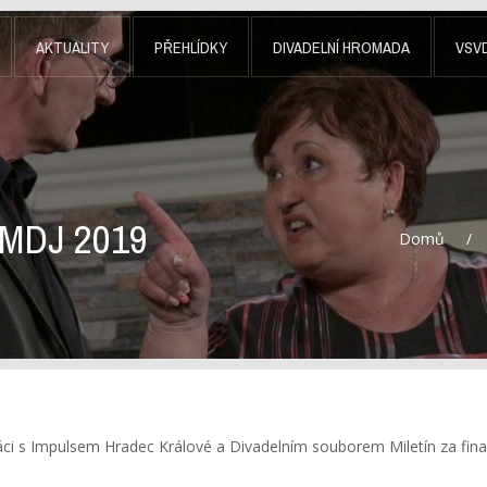
AKTUALITY
PŘEHLÍDKY
DIVADELNÍ HROMADA
VSV
MDJ 2019
Domů
áci s Impulsem Hradec Králové a Divadelním souborem Miletín za fina