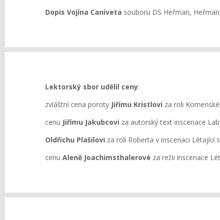
Dopis Vojína Caniveta
souboru DS Heřman, Heřman
Lektorský sbor udělil ceny
:
zvláštní cena poroty
Jiřímu Kristlovi
za roli Komenskéh
cenu
Jiřímu Jakubcovi
za autorský text inscenace Lab
Oldřichu Plašilovi
za roli Roberta v inscenaci Létají
cenu
Aleně Joachimsthalerové
za režii inscenace L